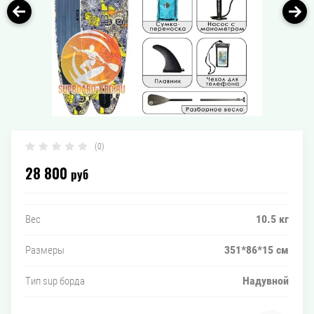
(0)
28 800
руб
10.5 кг
Вес
351*86*15 см
Размеры
Надувной
Тип sup борда