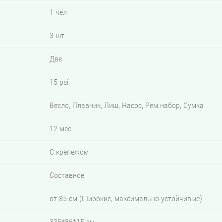
1 чел
3 шт
Две
15 psi
Весло, Плавник, Лиш, Насос, Рем.набор, Сумка
12 мес
С крепежом
Составное
от 85 см (Широкие, максимально устойчивые)
335*86*15 см