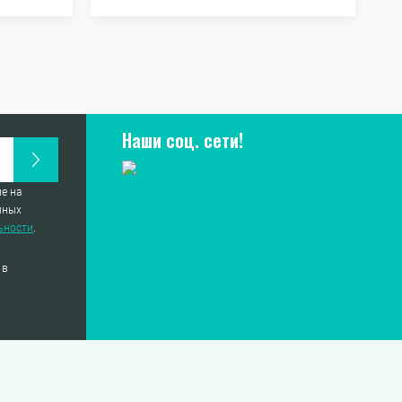
Наши соц. сети!
е на
нных
ьности
.
 в