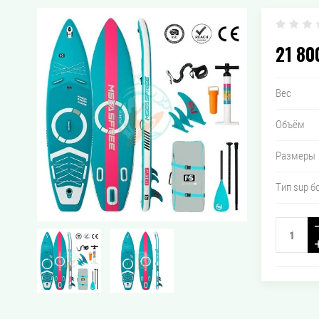
21 80
Вес
Объём
Размеры
Тип sup б