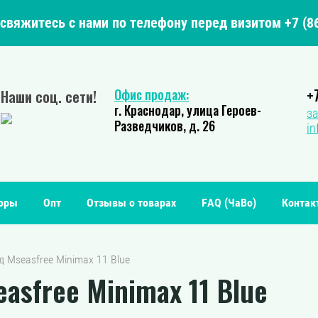
свяжитесь с нами по телефону перед визитом +7 (86
+
Офис продаж:
Наши соц. сети!
г. Краснодар, улица Героев-
за
Разведчиков, д. 26
in
зоры
Опт
Отзывы о товарах
FAQ (ЧаВо)
Контак
д Mseasfree Minimax 11 Blue
sfree Minimax 11 Blue