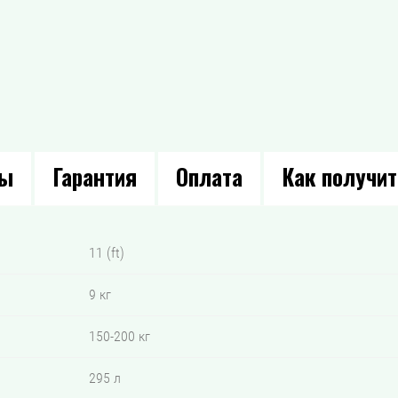
вы
Гарантия
Оплата
Как получит
11 (ft)
9 кг
150-200 кг
295 л