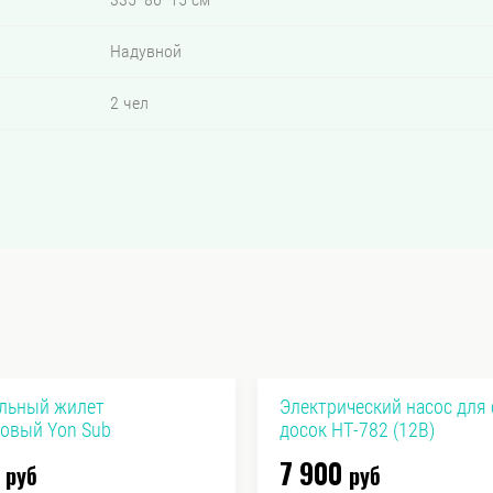
Надувной
2 чел
льный жилет
Электрический насос для 
овый Yon Sub
досок HT-782 (12В)
7 900
руб
руб