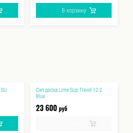
В корзину
 SU
Сап доска Lime Sup Travel 12.2
С
Blue
S
23 600
1
руб
Нет в наличии