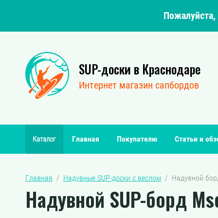
Пожалуйста, 
SUP-доски в Краснодаре
Интернет магазин сапбордов
Главная
Покупателю
Статьи и об
Каталог
Главная
  /  
Надувные SUP-доски с веслом
  /  Надувной бор
Надувной SUP-борд Msea