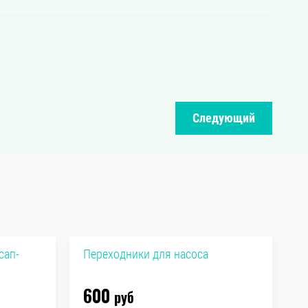
Следующий
сап-
Переходники для насоса
Ф
г
600
9
руб