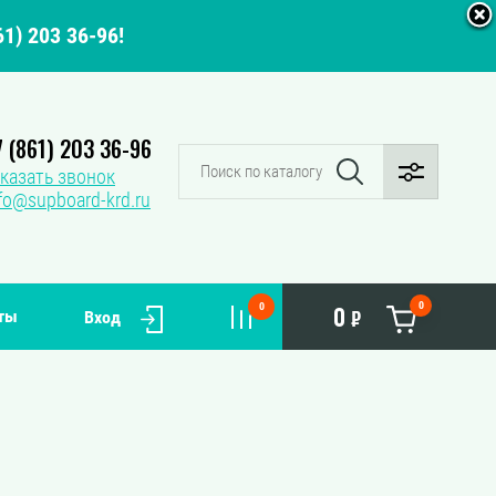
1) 203 36-96!
7 (861) 203 36-96
казать звонок
fo@supboard-krd.ru
0
0
0
ты
₽
Вход