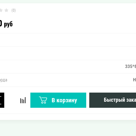
(0)
0
руб
335*
Н
орда
−
В корзину
Быстрый зака
+