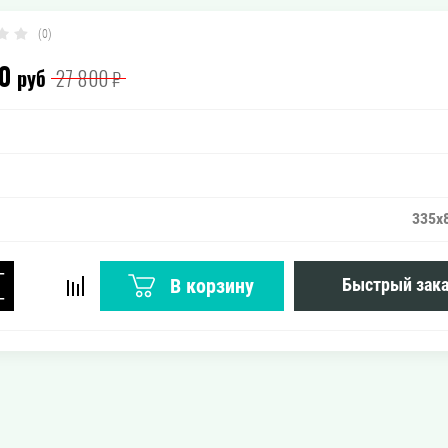
(0)
0
руб
27 800
₽
335х
−
В корзину
Быстрый зака
+