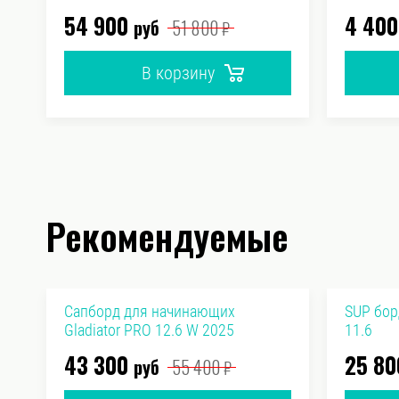
54 900
4 400
руб
51 800
₽
В корзину
Рекомендуемые
Сапборд для начинающих
SUP бор
Gladiator PRO 12.6 W 2025
11.6
43 300
25 80
руб
55 400
₽