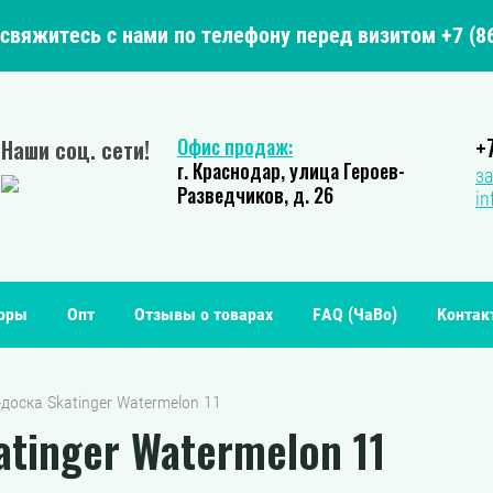
свяжитесь с нами по телефону перед визитом +7 (86
+
Офис продаж:
Наши соц. сети!
г. Краснодар, улица Героев-
за
Разведчиков, д. 26
in
зоры
Опт
Отзывы о товарах
FAQ (ЧаВо)
Контак
-доска Skatinger Watermelon 11
tinger Watermelon 11