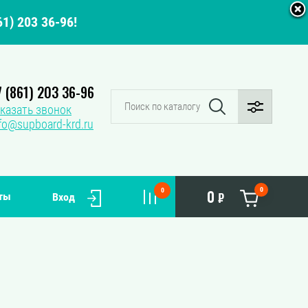
1) 203 36-96!
7 (861) 203 36-96
казать звонок
fo@supboard-krd.ru
0
0
0
ты
₽
Вход