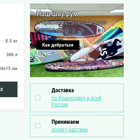
Наш шоу-рум
г. Краснодар, улица Героев-
Разведчиков, д. 26
8.5 кг
Как добраться
300 л
84х15 см
з
Доставка
по Краснодару и всей
России
Принимаем
оплату картами