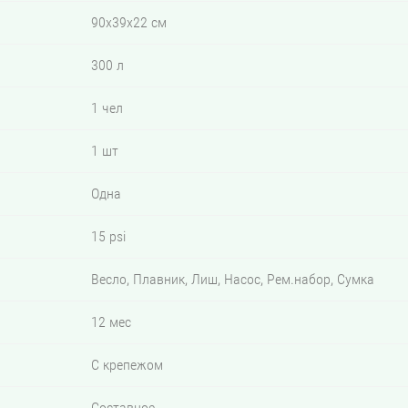
90x39x22 см
300 л
1 чел
1 шт
Одна
15 psi
Весло, Плавник, Лиш, Насос, Рем.набор, Сумка
12 мес
С крепежом
Составное