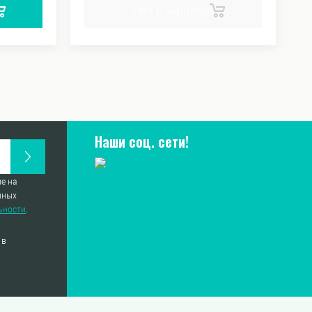
Нет в наличии
Наши соц. сети!
е на
нных
ьности
.
 в