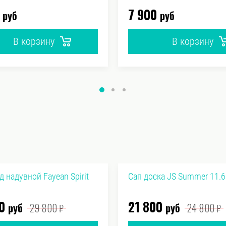
7 900
руб
руб
В корзину
В корзину
д надувной Fayean Spirit
Сап доска JS Summer 11.6
0
21 800
руб
29 800
руб
24 800
₽
₽