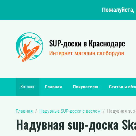
Пожалуйста, 
SUP-доски в Краснодаре
Интернет магазин сапбордов
Главная
Покупателю
Статьи и об
Каталог
Главная
  /  
Надувные SUP-доски с веслом
  /  Надувная sup
Надувная sup-доска Ska