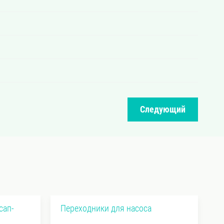
Следующий
сап-
Переходники для насоса
Ф
г