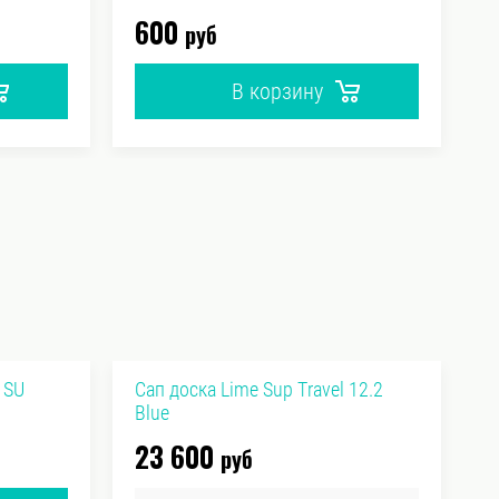
600
9
руб
В корзину
 SU
Сап доска Lime Sup Travel 12.2
С
Blue
S
23 600
1
руб