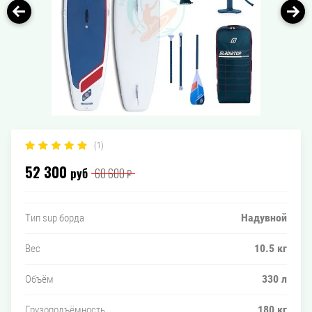
(1)
52 300
руб
60 600
₽
Надувной
Тип sup борда
10.5 кг
Вес
330 л
Объём
180 кг
Грузоподъёмность