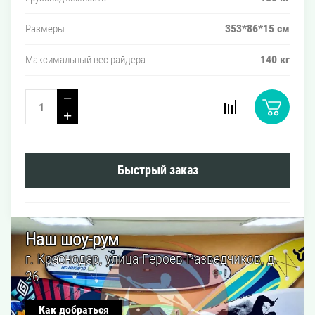
353*86*15 см
Размеры
140 кг
Максимальный вес райдера
−
+
Быстрый заказ
Наш шоу-рум
г. Краснодар, улица Героев-Разведчиков, д.
26
Как добраться