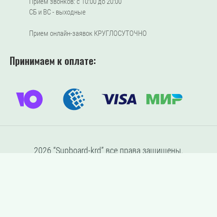
Прием звонков: с 10:00 до 20:00
СБ и ВС - выходные
Прием онлайн-заявок КРУГЛОСУТОЧНО
Принимаем к оплате:
2026 “Supboard-krd” все права защищены.
Не является публичной офертой
Данный сайт защищён с помощью Yandex SmartCaptcha.
Уведомление об условиях обработки данных сервисом