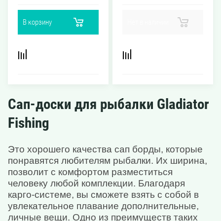
Грузоподъёмность
Грузоподъёмность
250 кг
В корзину
Нет в наличии
250 кг
Размеры
Размеры
385*97*15 см
384*97*15 см
Сап-доски для рыбалки Gladiator
Fishing
Это хорошего качества сап борды, которые
понравятся любителям рыбалки. Их ширина,
позволит с комфортом разместиться
человеку любой комплекции. Благодаря
карго-системе, вы сможете взять с собой в
увлекательное плавание дополнительные,
личные вещи. Одно из преимуществ таких