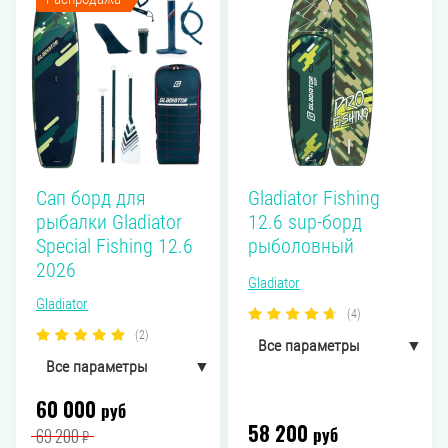
Сап борд для
Gladiator Fishing
рыбалки Gladiator
12.6 sup-борд
Special Fishing 12.6
рыболовный
2026
Gladiator
Gladiator
(4)
(2)
Все параметры
▼
Все параметры
▼
Вес
60 000
руб
Вес
15 кг
58 200
руб
69 200
₽
15 кг