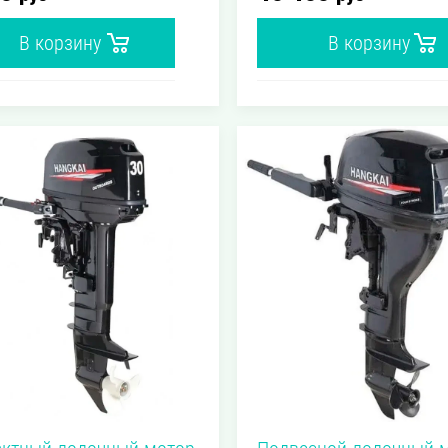
Бензиновый
Бензиновы
чного
Тип лодочного
В корзину
В корзину
мотора
55 см³
102 см³
 объем
Рабочий объем
3.5 л.с.
5 л.с.
ь
Мощность
о мотора
лодочного
мотора