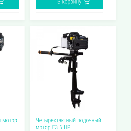
В корзину
мотора
139 см³
Рабочий объем
6.5 л.с.
Мощность
лодочного мотора
й мотор
Четырехтактный лодочный
мотор F3.6 HP