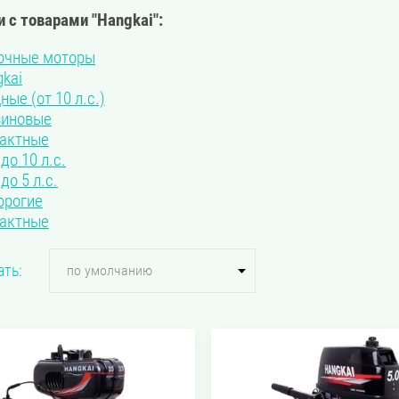
 с товарами "Hangkai":
очные моторы
kai
ые (от 10 л.с.)
зиновые
тактные
 до 10 л.с.
 до 5 л.с.
орогие
тактные
ть:
по умолчанию