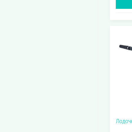
мотора
Рабочий
Мощност
лодочног
Лодоч