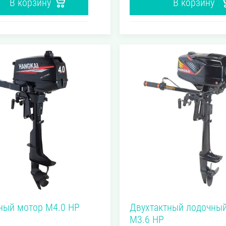
В корзину
В корзину
мотора
169 см³
102 см³
 объем
Рабочий объем
9.8 л.с.
6 л.с.
ь
Мощность
о мотора
лодочного мотора
ный мотор M4.0 HP
Двухтактный лодочны
M3.6 HP