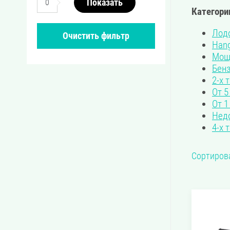
Показать
0
Категории
Лод
Очистить фильтр
Hang
Мощн
Бен
2-х 
От 5
От 1
Нед
4-х 
Сортирова