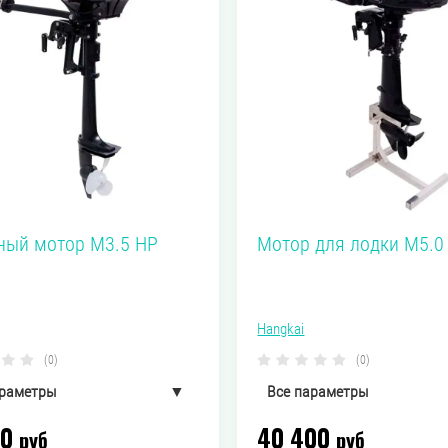
ный мотор M3.5 HP
Мотор для лодки M5.0
Hangkai
(0)
(0)
араметры
▼
Все параметры
00
40 400
9.56 кг
20.74 кг
руб
Вес
руб