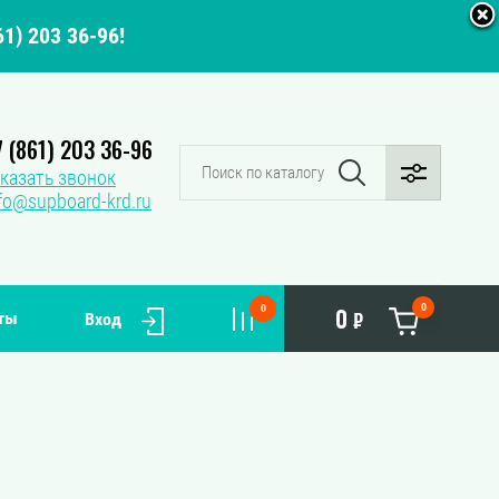
1) 203 36-96!
7 (861) 203 36-96
казать звонок
fo@supboard-krd.ru
0
0
0
ты
₽
Вход