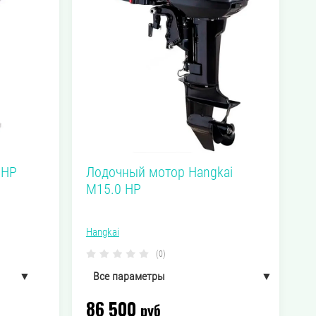
 HP
Лодочный мотор Hangkai
M15.0 HP
Hangkai
(0)
▼
Все параметры
▼
86 500
36 кг
Вес
руб