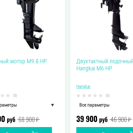
ный мотор M9.8 HP
Двухтактный лодочны
Hangkai M6 HP
Hangkai
(0)
(0)
араметры
▼
Все параметры
00
39 900
26 кг
20.74 кг
руб
68 900
Вес
руб
46 900
₽
₽
Бензиновый
Бензино
чного
Тип лодочного