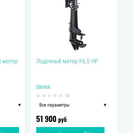
й мотор
Лодочный мотор F6.5 HP
Hangkai
(0)
▼
Все параметры
▼
51 900
26 кг
Вес
руб
вый
Бензиновый
Тип лодочного